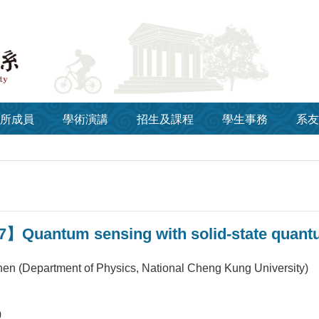
所成員
學術演講
招生及課程
學生事務
系友
】Quantum sensing with solid-state quantu
hen (Department of Physics, National Cheng Kung University)
0