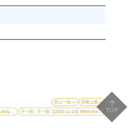
回上一頁
回最上面
 a Hot Atomic Vapor
下一則:【2023-11-14】When Are Planets Formed? - Probing the Earliest Stage of Planet Formation