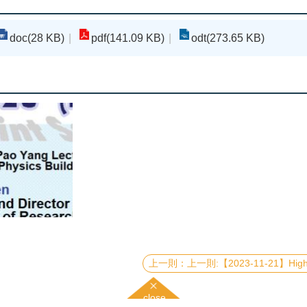
doc(28 KB)
pdf(141.09 KB)
odt(273.65 KB)
上一則:【2023-11-21】High-Brightness and Narrow-Linewidth Source of Heralded Single Photons Generated from
close