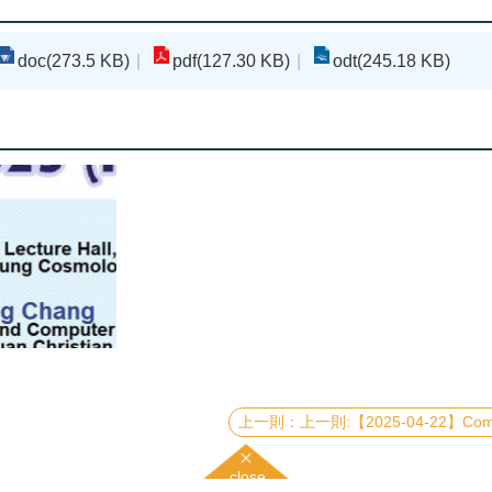
doc(273.5 KB)
pdf(127.30 KB)
odt(245.18 KB)
上一則:【2025-04-22】Computational study on 2D Hub
close