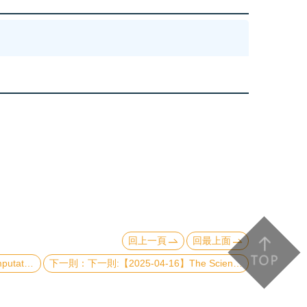
回上一頁
回最上面
bard model
下一則:【2025-04-16】The Science and the Fun with Optical Cavities: Chiral Lasers and Strong Coupling in Micro-Resonators