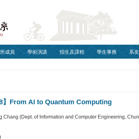
所成員
學術演講
招生及課程
學生事務
系友
8】From AI to Quantum Computing
g Chang (Dept. of Information and Computer Engineering, Chung
0