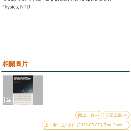
成
Physics, NTU
員
學
術
演
講
招
相關圖片
生
及
課
程
學
生
回上一頁
回最上面
事
上一則:【2025-05-07】The Control Parity-time symmetry in PtTe2-based Josephson junctions
務