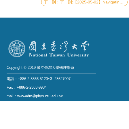
下一則:【2025-05-02】Navigating ultra-large chemical space for drug discovery by forging statistical physics, deep-learning, digital annealing, gate-based general quantum computation, and AI robotics
系
友
會
徵
才
相
Copyright © 2019 國立臺灣大學物理學系
關
研
電話：+886-2-3366-5120~3 23627007
究
Fax：+886-2-2363-9984
單
mail：wwwadm@phys.ntu.edu.tw
位
地址 : 10617 臺北市羅斯福路四段一號 物理學系暨凝
態科學研究中心 401 室
回
No. 1, Sec. 4, Roosevelt Rd., Taipei 10617, Taiwan
首
(R.O.C.)