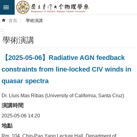
跳到主要內容區塊
進
首頁
學術演講
階
搜
:::
尋
:::
學術演講
最
【2025-05-06】Radiative AGN feedback
新
消
constraints from line-locked CIV winds in
息
quasar spectra
系
所
Dr. Lluis Mas Ribas (University of California, Santa Cruz)
簡
演講時間
介
2025-05-06 14:20
系
地點
所
Rm. 104, Chin-Pao Yang Lecture Hall, Department of