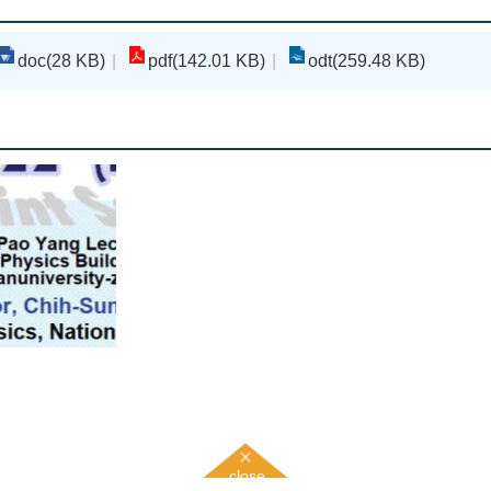
doc(28 KB)
pdf(142.01 KB)
odt(259.48 KB)
close