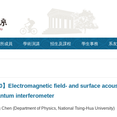
所成員
學術演講
招生及課程
學生事務
系友
】Electromagnetic field- and surface acous
uantum interferometer
 Chen (Department of Physics, National Tsing-Hua University)