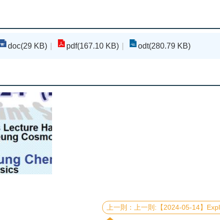
doc(29 KB)
pdf(167.10 KB)
odt(280.79 KB)
上一則:【2024-05-14】Exploring Low-Dimensional Ferroelectric Phenomena through Piezorespons