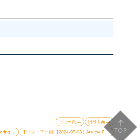
回上一頁
回最上面
e Force Microscopy
下一則:【2024-05-08】Are the Fermi/eRosita bubbles generated by past activity of the Galactic center black hole?