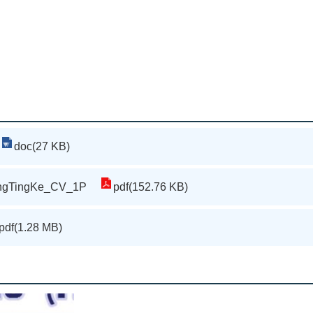
doc(27 KB)
ngTingKe_CV_1P
pdf(152.76 KB)
pdf(1.28 MB)