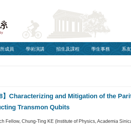
所成員
學術演講
招生及課程
學生事務
系友
】Characterizing and Mitigation of the Parit
cting Transmon Qubits
ch Fellow, Chung-Ting KE (Institute of Physics, Academia Sinic