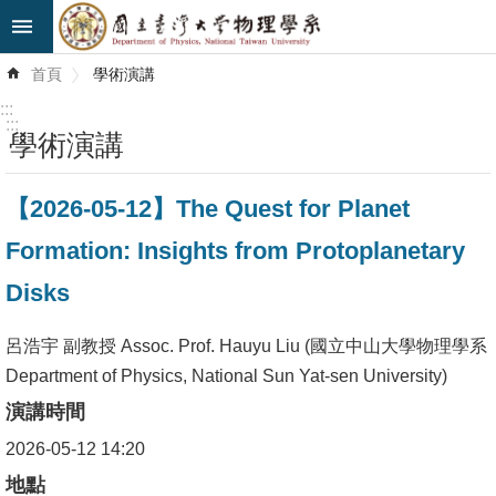
跳到主要內容區塊
進
首頁
學術演講
階
搜
:::
尋
:::
學術演講
最
【2026-05-12】The Quest for Planet
新
消
Formation: Insights from Protoplanetary
息
Disks
系
所
呂浩宇 副教授 Assoc. Prof. Hauyu Liu (國立中山大學物理學系
簡
Department of Physics, National Sun Yat-sen University)
介
演講時間
2026-05-12 14:20
系
所
地點