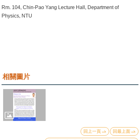
成
Rm. 104, Chin-Pao Yang Lecture Hall, Department of
員
Physics, NTU
學
術
演
講
招
生
相關圖片
及
課
程
學
生
事
回上一頁
回最上面
務