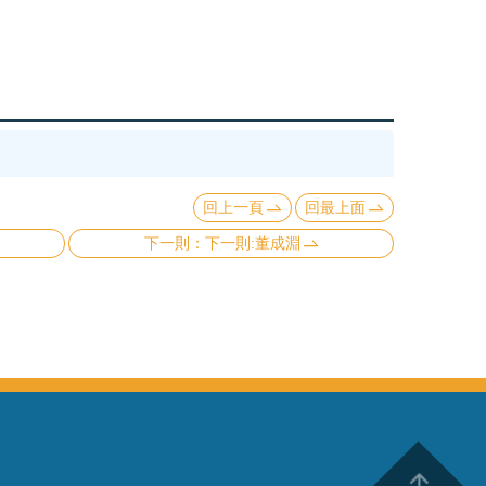
回上一頁
回最上面
下一則:董成淵