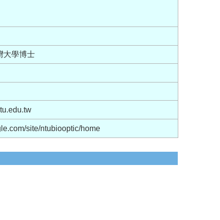
灣大學博士
u.edu.tw
ogle.com/site/ntubiooptic/home