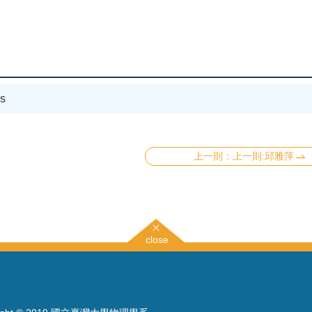
s
上一則:邱雅萍
close