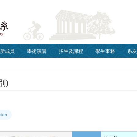
所成員
學術演講
招生及課程
學生事務
系友
別)
sion