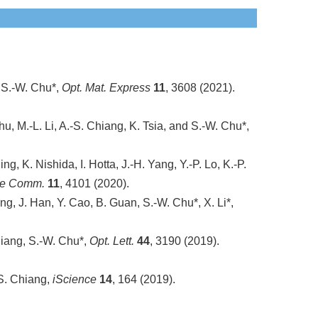
d S.-W. Chu*,
Opt. Mat. Express
11
, 3608 (2021).
Chu, M.-L. Li, A.-S. Chiang, K. Tsia, and S.-W. Chu*,
g, K. Nishida, I. Hotta, J.-H. Yang, Y.-P. Lo, K.-P.
re Comm.
11
, 4101 (2020).
ng, J. Han, Y. Cao, B. Guan, S.-W. Chu*, X. Li*,
Chiang, S.-W. Chu*,
Opt. Lett.
44
, 3190 (2019).
- S. Chiang,
iScience
14
, 164 (2019).