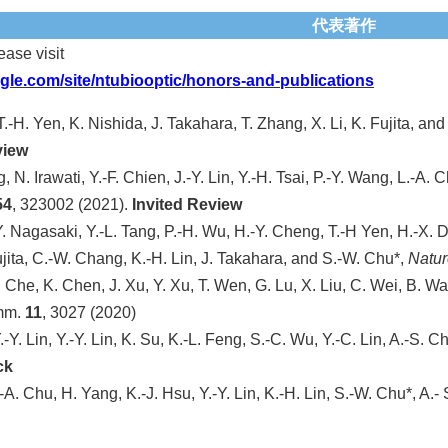
代表著作
ease visit
oogle.com/site/ntubiooptic/honors-and-publications
T.-H. Yen, K. Nishida, J. Takahara, T. Zhang, X. Li, K. Fujita, an
view
 N. Irawati, Y.-F. Chien, J.-Y. Lin, Y.-H. Tsai, P.-Y. Wang, L.-A. 
54
, 323002 (2021).
Invited Review
. Nagasaki, Y.-L. Tang, P.-H. Wu, H.-Y. Cheng, T.-H Yen, H.-X. Din
jita, C.-W. Chang, K.-H. Lin, J. Takahara, and S.-W. Chu*,
Natu
. Che, K. Chen, J. Xu, Y. Xu, T. Wen, G. Lu, X. Liu, C. Wei, B. Wa
mm.
11
, 3027 (2020)
.-Y. Lin, Y.-Y. Lin, K. Su, K.-L. Feng, S.-C. Wu, Y.-C. Lin, A.-S. 
ck
.-A. Chu, H. Yang, K.-J. Hsu, Y.-Y. Lin, K.-H. Lin, S.-W. Chu*, A.