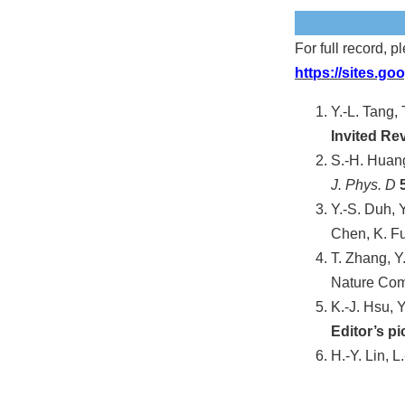
For full record, pl
https://sites.g
Y.-L. Tang, 
Invited Re
S.-H. Huang,
J. Phys. D
Y.-S. Duh, Y
Chen, K. Fu
T. Zhang, Y
Nature Co
K.-J. Hsu, Y
Editor’s pi
H.-Y. Lin, L