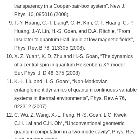
transparency in a Cooper-pair-box system”, New J.
Phys. 10, 095016 (2008).
T.-Y. Huang, C.-T. Liang*, G.-H. Kim, C. F. Huang, C.-P.
Huang, J.-Y. Lin, H.-S. Goan, and D.A. Ritchie, “From
insulator to quantum Hall liquid at low magnetic fields”,
Phys. Rev. B 78, 113305 (2008).
X. Z. Yuan*, K. D. Zhu and H.-S. Goan, “The dynamics
of a central spin in quantum Heisenberg XY model”,
Eur. Phys. J. D 46, 375 (2008)
K.-L. Liu and H.-S. Goan*, “Non-Markovian
entanglement dynamics of quantum continuous variable
systems in thermal environments”, Phys. Rev. A 76,
022312 (2007).
C. Wu, Z. Wang, X.-L. Feng, H.-S. Goan, L.C. Kwek,
C.H. Lai and C.H. Oh*, “Unconventional geometric
quantum computation in a two-mode cavity”, Phys. Rev.