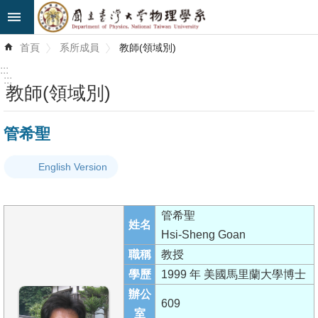
跳到主要內容區塊
進
首頁
系所成員
教師(領域別)
階
搜
:::
尋
:::
教師(領域別)
最
管希聖
新
消
English Version
息
系
管希聖
所
姓名
Hsi-Sheng Goan
簡
職稱
教授
介
學歷
1999 年 美國馬里蘭大學博士
系
辦公
609
所
室