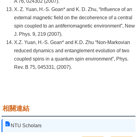
A 76, 024302 (2007).
X. Z. Yuan, H.-S. Goan* and K. D. Zhu, “Influence of an
external magnetic field on the decoherence of a central
spin coupled to an antiferromagnetic environment”, New
J. Phys. 9, 219 (2007).
X.Z. Yuan, H.-S. Goan* and K.D. Zhu “Non-Markovian
reduced dynamics and entanglement evolution of two
coupled spins in a quantum spin environment”, Phys.
Rev. B 75, 045331, (2007).
相關連結
NTU Scholars