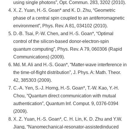
using single photons”, Opt. Commun. 283, 3202 (2010).
X. Z. Yuan, H.-S. Goan* and K. D. Zhu, “Geometric
phase of a central spin coupled to an antiferromagnetic
environment”, Phys. Rev. A 81, 034102 (2010).
D.-B. Tsai, P.-W. Chen, and H.-S. Goan*, “Optimal
control of the silicon-based donor-electron-spin
quantum computing”, Phys. Rev. A 79, 060306 (Rapid
Communications) (2009).
Md. M. Ali and H.-S. Goan*, “Matter-wave interference in
the time-of-flight distribution”, J. Phys. A: Math. Theor.
42, 385303 (2009).
C.-A. Yen, S.-J. Horng, H.-S. Goan*, T.-W. Kao, Y.-H.
Chou, “Quantum direct communication with mutual
authentication”, Quantum Inf. Comput. 9, 0376-0394
(2009).
X. Z. Yuan, H.-S. Goan*, C. H. Lin, K. D. Zhu and Y.W.
Jiang, “Nanomechanical-resonator-assistedinduced