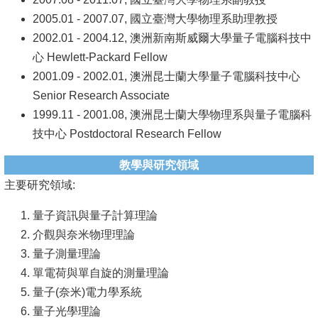
2005.01 - 2007.07, 國立臺灣大學物理系助理教授
系
2002.01 - 2004.12, 澳洲新南斯威爾大學量子電腦科技中
友
心 Hewlett-Packard Fellow
會
2001.09 - 2002.01, 澳洲昆士蘭大學量子電腦科技中心
Senior Research Associate
徵
1999.11 - 2001.08, 澳洲昆士蘭大學物理系與量子電腦科
才
技中心 Postdoctoral Research Fellow
相
教學與研究領域
關
主要研究領域:
研
究
量子資訊與量子計算理論
單
介觀與奈米物理理論
位
量子測量理論
單電荷與單自旋的測量理論
回
量子(奈米)電力學系統
首
量子光學理論