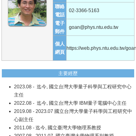
成
聯絡
02-3366-5163
員
電話
電子
學
goan@phys.ntu.edu.tw
郵件
術
演
個人
https://web.phys.ntu.edu.tw/goan
講
網頁
招
生
主要經歷
及
2023.08 - 迄今, 國立台灣大學量子科學與工程研究中心
課
主任
程
2022.08 - 迄今, 國立台灣大學 IBM量子電腦中心主任
學
2019.08 - 2023.07 國立台灣大學量子科學與工程研究中
生
心副主任
事
2011.08 - 迄今, 國立臺灣大學物理系教授
務
2007.08 - 2011.07, 國立臺灣大學物理系副教授