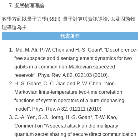
頁
凝態物理理論
臺
教學方面以量子力學(I)&(II), 量子計算與資訊導論, 以及固態物
大
理導論為主
首
代表著作
頁
Md. M. Ali, P.-W. Chen and H.-S. Goan*, “Decoherence-
網
free subspace and disentanglement dynamics for two
站
qubits in a common non-Markovian squeezed
導
reservoir”, Phys. Rev. A 82, 022103 (2010).
覽
H.-S. Goan*, C.-C. Jian and P.-W. Chen, “Non-
聯
Markovian finite-temperature two-time correlation
絡
functions of system operators of a pure-dephasing
資
model”, Phys. Rev. A 82, 012111 (2010).
訊
C.-A. Yen, S.-J. Horng, H.-S. Goan*, T.-W. Kao,
Comment on “A special attack on the multiparty
English
quantum secret sharing of secure direct communication