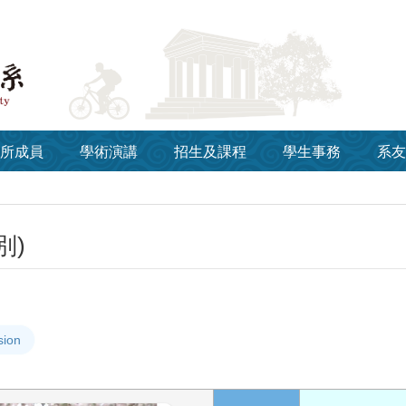
所成員
學術演講
招生及課程
學生事務
系友
別)
sion