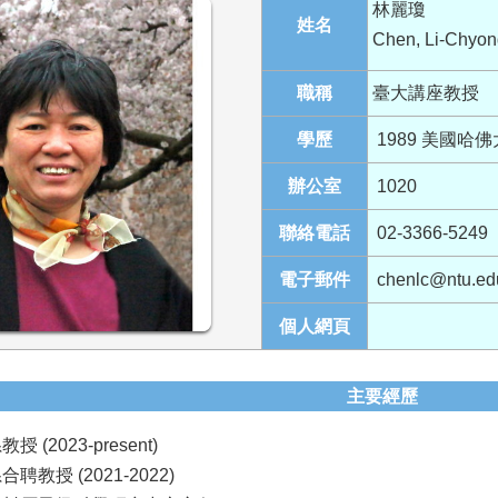
林麗瓊
姓名
Chen, Li-Chyon
職稱
臺大講座教授
學歷
1989 美國哈
辦公室
1020
聯絡電話
02-3366-5249
電子郵件
chenlc@ntu.ed
個人網頁
主要經歷
 (2023-present)
聘教授 (2021-2022)