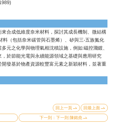
1989)
術來合成低維度奈米材料，探討其成長機制、微結構
材料（包括奈米碳管與石墨烯）、矽與三-五族氮化
多元之化學與物理氣相沈積設施，例如:磁控濺鍍、
來，於節能光電與永續能源領域之基礎與應用研究
於開發基於物產資源較豐富元素之新穎材料，並著重
回上一頁
回最上面
下一則:陳銘堯