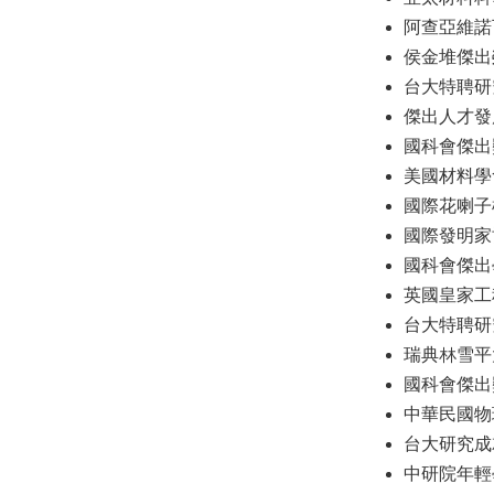
阿查亞維諾瓦
侯金堆傑出榮
台大特聘研究員 
傑出人才發展
國科會傑出獎 
美國材料學會會
國際花喇子模獎
國際發明家協
國科會傑出學者
英國皇家工程
台大特聘研究員
瑞典林雪平大
國科會傑出獎 
中華民國物理
台大研究成就獎
中研院年輕學