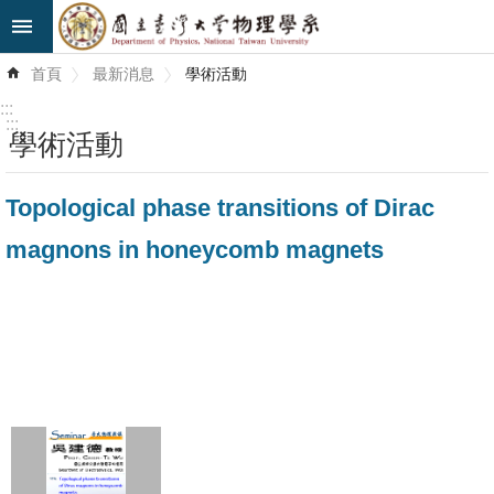
跳到主要內容區塊
進
首頁
最新消息
學術活動
階
搜
:::
尋
:::
學術活動
最
Topological phase transitions of Dirac
新
消
magnons in honeycomb magnets
息
系
所
簡
介
系
所