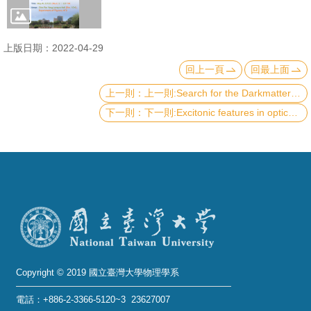
成
員
上版日期：2022-04-29
學
回上一頁
回最上面
術
上一則:Search for the Darkmatter from TeV to μeV
演
下一則:Excitonic features in optical-field driven quasi 2D materials from time-dependent aGW approach
講
招
生
及
課
程
學
生
Copyright © 2019 國立臺灣大學物理學系
事
電話：+886-2-3366-5120~3 23627007
務