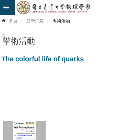
跳到主要內容區塊
進
首頁
最新消息
學術活動
階
搜
:::
尋
:::
學術活動
最
The colorful life of quarks
新
消
息
系
所
簡
介
系
所