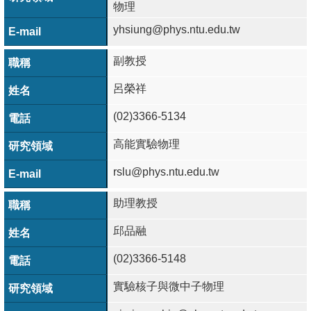
頁
物理
yhsiung@phys.ntu.edu.tw
臺
大
副教授
首
頁
呂榮祥
(02)3366-5134
網
站
高能實驗物理
導
rslu@phys.ntu.edu.tw
覽
助理教授
聯
絡
邱品融
資
(02)3366-5148
訊
實驗核子與微中子物理
English