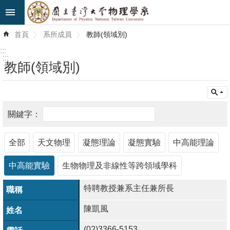
跳到主要內容區塊
進
首頁
系所成員
教師(領域別)
階
搜
:::
尋
:::
教師(領域別)
最
新
消
息
全部
天文物理
凝態理論
凝態實驗
中高能理論
系
所
中高能實驗
生物物理及非線性等跨領域學科
簡
介
特聘教授兼系主任兼所長
陳凱風
系
所
(02)3366-5153