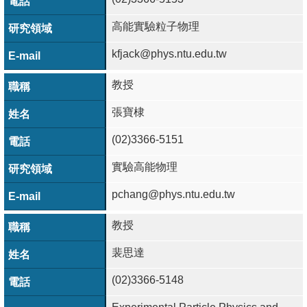
成
高能實驗粒子物理
員
kfjack@phys.ntu.edu.tw
學
術
教授
演
張寶棣
講
(02)3366-5151
招
生
實驗高能物理
及
pchang@phys.ntu.edu.tw
課
程
教授
學
裴思達
生
(02)3366-5148
事
務