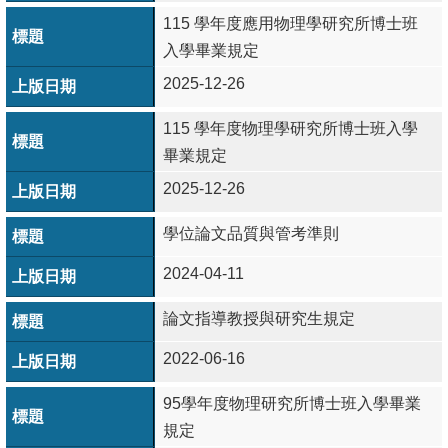
成
115 學年度應用物理學研究所博士班
員
入學畢業規定
2025-12-26
學
術
115 學年度物理學研究所博士班入學
演
畢業規定
講
2025-12-26
招
學位論文品質與管考準則
生
及
2024-04-11
課
程
論文指導教授與研究生規定
2022-06-16
學
生
95學年度物理研究所博士班入學畢業
事
規定
務