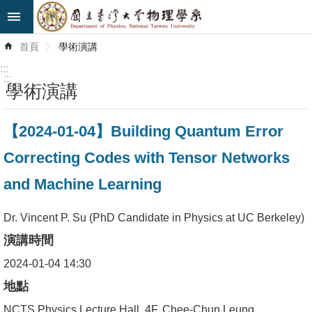
跳到主要內容區塊
進
首頁
學術演講
階
搜
:::
尋
:::
學術演講
最
【2024-01-04】Building Quantum Error
新
消
Correcting Codes with Tensor Networks
息
and Machine Learning
系
所
Dr. Vincent P. Su (PhD Candidate in Physics at UC Berkeley)
簡
演講時間
介
2024-01-04 14:30
系
地點
所
NCTS Physics Lecture Hall, 4F, Chee-Chun Leung