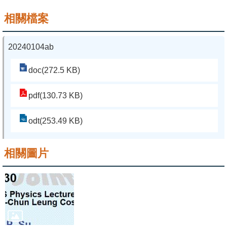
相關檔案
系
友
20240104ab
會
徵
doc(272.5 KB)
才
pdf(130.73 KB)
相
關
odt(253.49 KB)
研
究
相關圖片
單
位
回
首