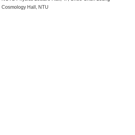
成
Cosmology Hall, NTU
員
學
術
演
講
招
生
及
課
程
學
生
事
務