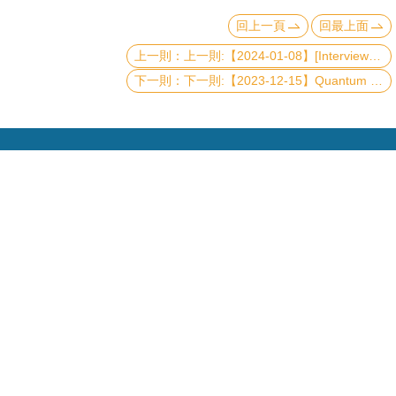
頁
回上一頁
回最上面
臺
上一則:【2024-01-08】[Interview Talk] Symmetry-Driven Synergistic Quantum Materials and Devices Discovery
大
下一則:【2023-12-15】Quantum Computing and Simulation with Neutral Atoms
首
頁
網
站
導
覽
聯
Copyright © 2019 國立臺灣大學物理學系
絡
資
電話：+886-2-3366-5120~3 23627007
訊
Fax：+886-2-2363-9984
mail：wwwadm@phys.ntu.edu.tw
English
地址 : 10617 臺北市羅斯福路四段一號 物理學系暨凝