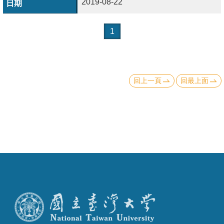
2019-08-22
成
員
1
學
術
演
回上一頁
回最上面
講
招
生
及
課
程
學
生
事
務