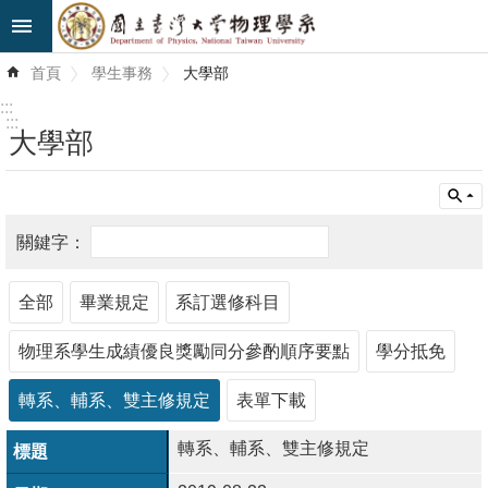
跳到主要內容區塊
進
首頁
學生事務
大學部
階
搜
:::
尋
:::
大學部
最
新
消
息
全部
畢業規定
系訂選修科目
系
所
物理系學生成績優良獎勵同分參酌順序要點
學分抵免
簡
介
轉系、輔系、雙主修規定
表單下載
系
轉系、輔系、雙主修規定
所