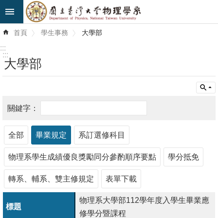
跳到主要內容區塊
進
首頁
學生事務
大學部
階
搜
:::
尋
:::
大學部
最
新
消
息
全部
畢業規定
系訂選修科目
系
所
物理系學生成績優良獎勵同分參酌順序要點
學分抵免
簡
介
轉系、輔系、雙主修規定
表單下載
系
物理系大學部112學年度入學生畢業應
所
修學分暨課程