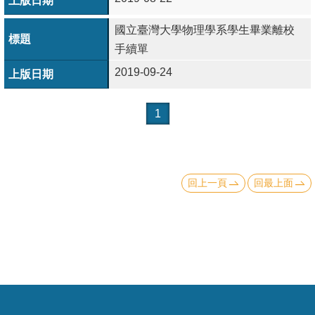
頁
國立臺灣大學物理學系學生畢業離校
臺
手續單
大
首
2019-09-24
頁
1
網
站
導
覽
回上一頁
回最上面
聯
絡
資
訊
English