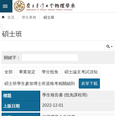
跳到主要內容區塊
進
首頁
學生事務
碩士班
階
搜
:::
尋
:::
碩士班
最
新
消
息
全部
畢業規定
學分抵免
碩士論文考試須知
系
所
碩士班學生參加博士班資格考相關細則
表單下載
簡
介
學生報告書 (抵免課程用)
2022-12-01
系
所